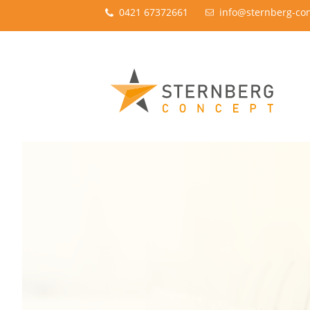
0421 67372661
info@sternberg-co