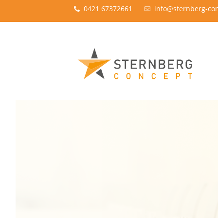
0421 67372661
info@sternberg-co