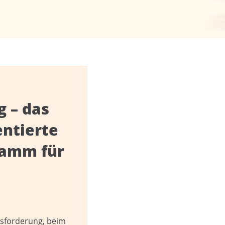
 – das
entierte
ramm für
ausforderung, beim