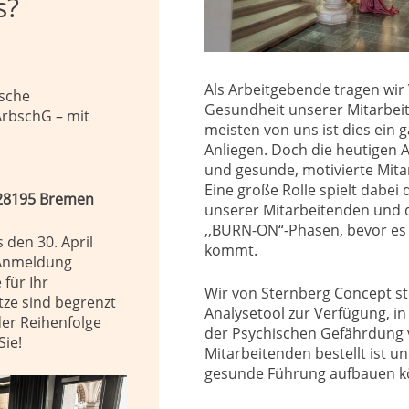
s?
Als Arbeitgebende tragen wir
ische
Gesundheit unserer Mitarbeit
ArbschG – mit
meisten von uns ist dies ein 
Anliegen. Doch die heutigen A
und gesunde, motivierte Mitar
Eine große Rolle spielt dabei
 28195 Bremen
unserer Mitarbeitenden und d
,,BURN-ON“-Phasen, bevor es z
s
den
30
.
April
kommt.
 Anmeldung
für Ihr
Wir von Sternberg Concept ste
tze sind begrenzt
Analysetool zur Verfügung, in
er Reihenfolge
der Psychischen Gefährdung v
Sie
!
Mitarbeitenden bestellt ist un
gesunde Führung aufbauen k