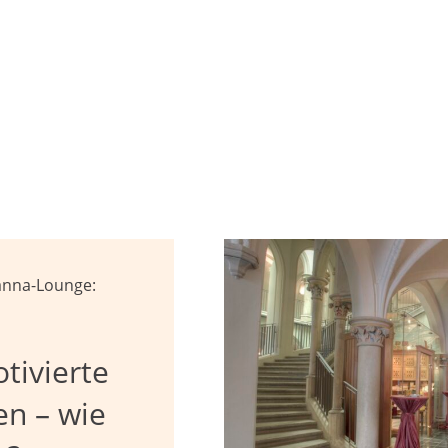
anna-Lounge:
tivierte
en – wie