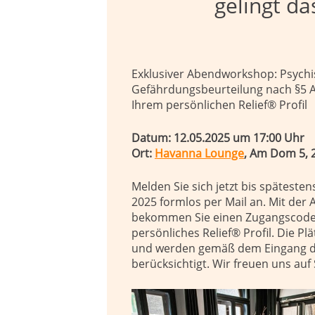
gelingt da
Exklusiver Abendworkshop: Psych
Gefährdungsbeurteilung nach §5 
Ihrem persönlichen Relief® Profil
Datum: 12.05.2025
um
17:00 Uhr
Ort:
Havanna Lounge
, Am Dom 5,
Melden Sie sich jetzt
bis spätesten
2025
formlos
per Mail an
.
Mi
t der
bekommen Sie einen
Zugangscode 
persönliches
Relief
®
Profil
.
Die Plä
und werden gemäß dem Eingang d
berücksichtigt.
Wir freuen uns auf 