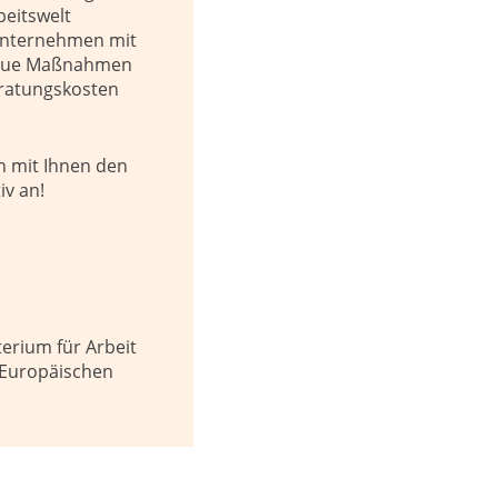
eitswelt
 Unternehmen mit
enaue Maßnahmen
eratungskosten
n mit Ihnen den
v an!
erium für Arbeit
r Europäischen