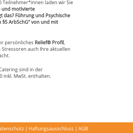
 Teilnehmer*innen laden wir Sie
e und motivierte
ngt das? Führung und Psychische
 §5 ArbSchG“ von und mit
hr persönliches
Relief
®
Profil
,
 Stressoren auch Ihre aktuellen
acht.
Catering sind in der
 inkl. MwSt. enthalten.
atenschutz
Haftungsausschluss
AGB