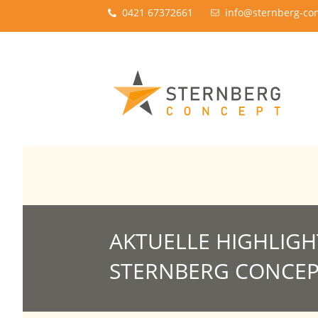
0421 67372661
info@sternberg-co
AKTUELLE HIGHLIGH
STERNBERG CONCE